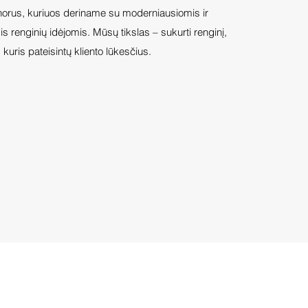
o norus, kuriuos deriname su moderniausiomis ir
s renginių idėjomis. Mūsų tikslas – sukurti renginį,
kuris pateisintų kliento lūkesčius.