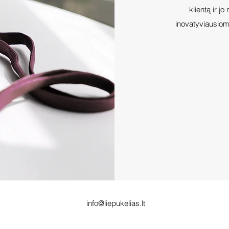
klientą ir j
inovatyviausiomi
info@liepukelias.lt