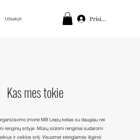
Prisijungti
Užsakyti
Kas mes tokie
rganizavimo įmonė MB Liepų kelias su daugiau nei
imi renginių srityje. Mūsų siūlomi renginiai sudaromi
ikius ir veiklos sritį. Visuomet stengiamės išgirsti