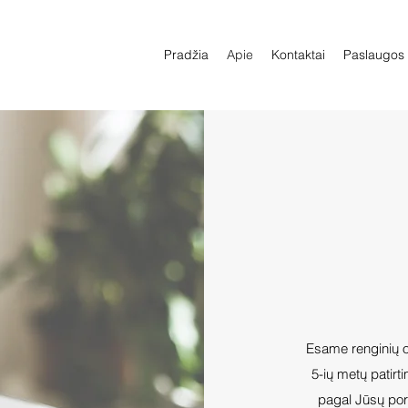
Pradžia
Apie
Kontaktai
Paslaugos
Esame renginių o
5-ių metų patirt
pagal Jūsų pore