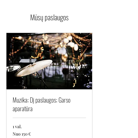
Mūsų paslaugos
Muzika; Dj paslaugos; Garso
aparatūra
1 val.
Nuo
Nuo 150 €
150