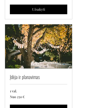
eurų
Užsakyti
Įdėja ir planavimas
1 val.
Nuo
Nuo 250 €
250
eurų